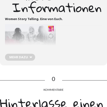
Informationen
Women Story Telling. Eine von Euch.
MEHR DAZU
0
KOMMENTARE
Hinterlasse einen
Das erwartet dich:
Die Frauenberatungsstelle Krefeld e.V. und die Freischwimmer e.V.